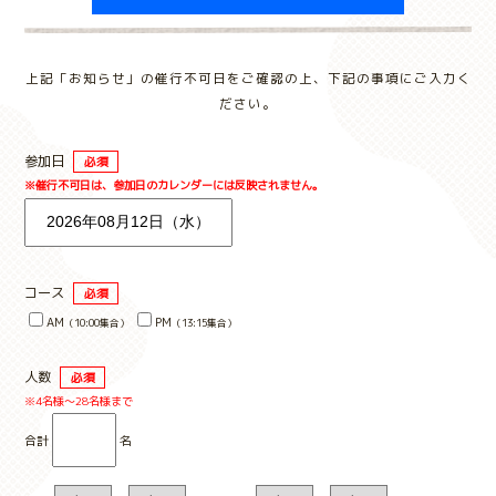
上記「お知らせ」の催行不可日をご確認の上、下記の事項にご入力く
ださい。
参加日
必須
※催行不可日は、参加日のカレンダーには反映されません。
コース
必須
AM
PM
（10:00集合）
（13:15集合）
人数
必須
※4名様～28名様まで
合計
名