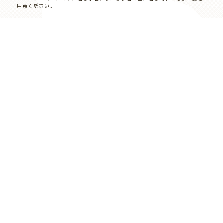
用意ください。
濡れてもよい靴、捨ててもよいような運動靴（レンタル有）
スポーツサンダル・クロックス等の踵が固定できるものをご持参いただきま
すと快適です。
保険証もしくはコピー
日焼け止め推奨
メガネ着用の方はバンド
お風呂に入る用意（タオルレンタル有）
キャンセル料
10～7日前
6～3日前
2～前日
当日
10％
30％
50％
100％